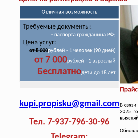
Отличная возможность
Требуемые документы:
- паспорта гражданина РФ;
Цена услуг:
от 8 000
рублей - 1 человек (90 дней)
от 7 000
рублей - 1 взрослый
Бесплатно
дети до 18 лет
Прайс
kupi.propisku@gmail.com
В связи
2025 г
выясняй
Тел. 7-937-796-30-96
Обновле
Telegram: