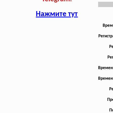
Нажмите тут
Врем
Регистр
Р
Ре
Временн
Временн
Р
Пр
П