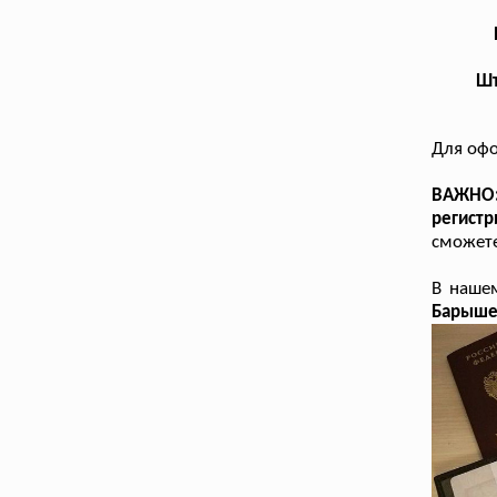
Шт
Для оф
ВАЖНО:
регист
сможете
В наше
Барыш