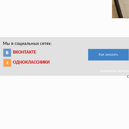
Мы в социальных сетях:
ВКОНТАКТЕ
Как заказать
ОДНОКЛАССНИКИ
Временная регистра
С